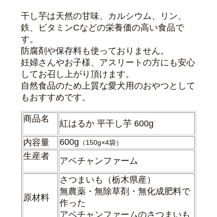
干し芋は天然の甘味、カルシウム、リン、
鉄、ビタミンCなどの栄養価の高い食品で
す。
防腐剤や保存料も使っておりません。
妊婦さんやお子様、アスリートの方にも
安心
してお召し上がり頂けます。
自然食品のため上質な愛犬用のおやつとして
もおすすめです。
商品名
紅はるか 平干し芋 600g
600g
内容量
（150g×4袋）
生産者
アベチャンファーム
さつまいも（栃木県産）
無農薬・無除草剤・無化成肥料で
原材料
作った
アベチャンファームのさつまいも