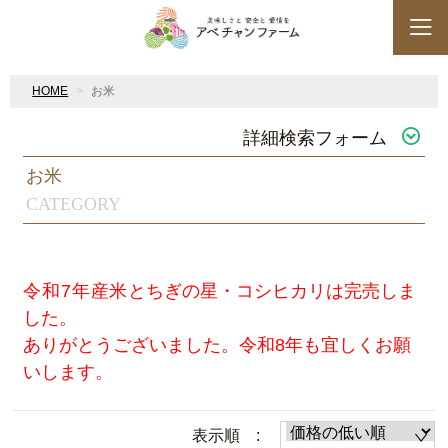
HOME
お米
詳細検索フォーム
お米
CATEGORY
令和7年産米
とちぎの星・
コシヒカリ
は完売しま
した。
ありがとうございました。令和8年も宜しくお願
いします。
表示順 :