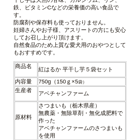
干し芋は天然の甘味、カルシウム、リン、
鉄、ビタミンCなどの栄養価の高い食品で
す。
防腐剤や保存料も使っておりません。
妊婦さんやお子様、アスリートの方にも
安心
してお召し上がり頂けます。
自然食品のため上質な愛犬用のおやつとして
もおすすめです。
商品名
紅はるか 平干し芋５袋セット
内容量
750g（150ｇ×5
袋）
生産者
アベチャンファーム
さつまいも（栃木県産）
無農薬・無除草剤・無化成肥料で
原材料
作った
アベチャンファームのさつまいも
を使用