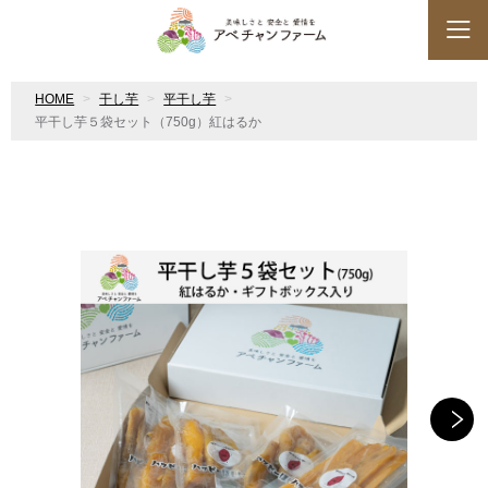
HOME
干し芋
平干し芋
平干し芋５袋セット（750g）紅はるか