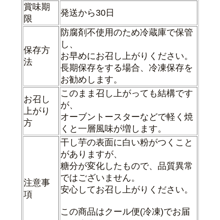
賞味期
発送から30日
限
防腐剤不使用のため冷蔵庫で保管
し、
保存方
お早めにお召し上がりください。
法
長期保存をする場合、冷凍保存を
お勧めします。
このまま召し上がっても結構です
お召し
が、
上がり
オーブントースターなどで軽く焼
方
くと一層風味が増します。
干し芋の表面に白い粉がつくこと
がありますが、
糖分が変化したもので、
品質異常
ではございません。
注意事
安心してお召し上がりください。
項
この商品はクール便
(冷凍)
でお届