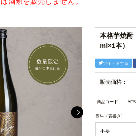
ては酒類を販売しません。
本格芋焼酎
ml×1本）
ツイートする
販売価格：
商品コード
AFS
熨斗（表書き）