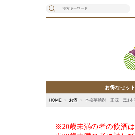
お得なセッ
HOME
お酒
本格芋焼酎 正源 黒1本箱
※
20歳未満の者の飲酒